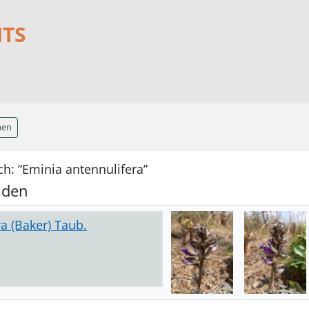
NTS
hen
h: “Eminia antennulifera”
nden
a (Baker) Taub.