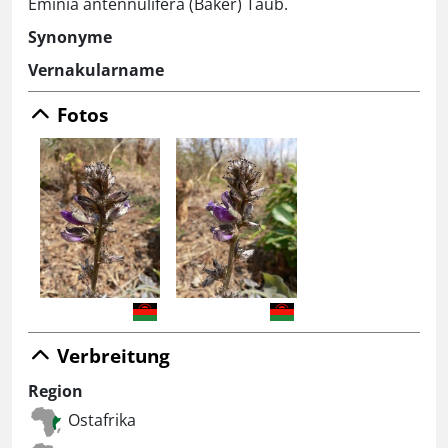
Eminia antennulifera (Baker) Taub.
Synonyme
Vernakularname
Fotos
Verbreitung
Region
Ostafrika