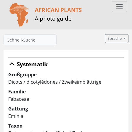
AFRICAN PLANTS
A photo guide
Sprache
Systematik
Großgruppe
Dicots / dicotylédones / Zweikeimblättrige
Familie
Fabaceae
Gattung
Eminia
Taxon