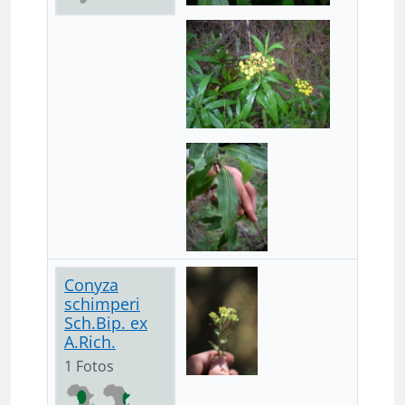
Conyza
schimperi
Sch.Bip. ex
A.Rich.
1 Fotos