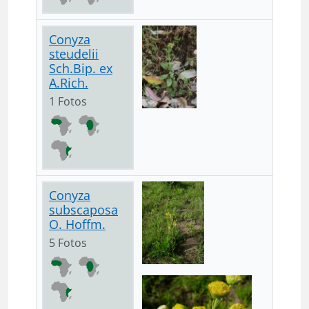
Conyza
steudelii
Sch.Bip. ex
A.Rich.
1 Fotos
Conyza
subscaposa
O. Hoffm.
5 Fotos