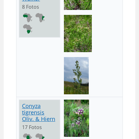
8 Fotos
Conyza
tigrensis
Oliv. & Hiern
17 Fotos