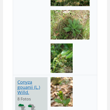
Conyza
gouanii (L.)
Willd.
8 Fotos