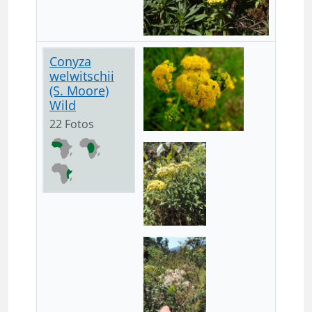
Conyza
welwitschii
(S. Moore)
Wild
22 Fotos