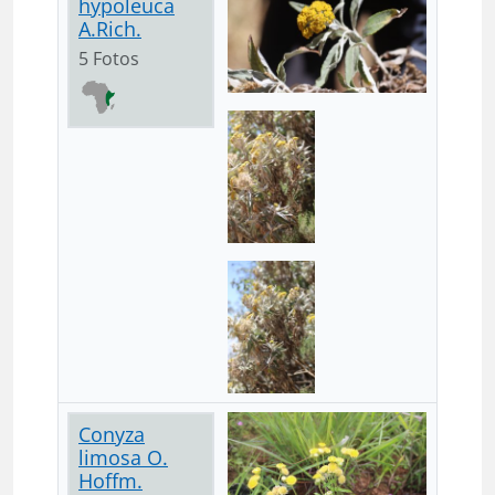
hypoleuca
A.Rich.
5 Fotos
Conyza
limosa O.
Hoffm.