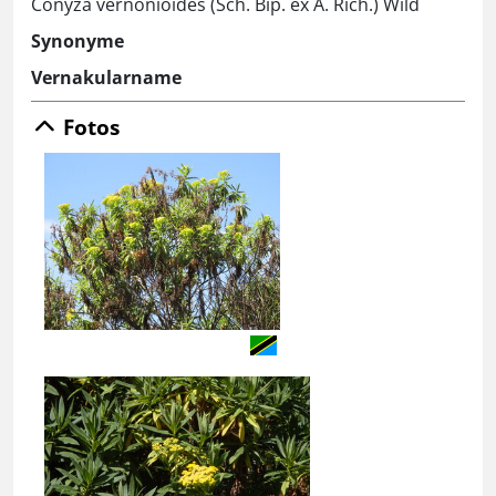
Conyza vernonioides (Sch. Bip. ex A. Rich.) Wild
Synonyme
Vernakularname
Fotos