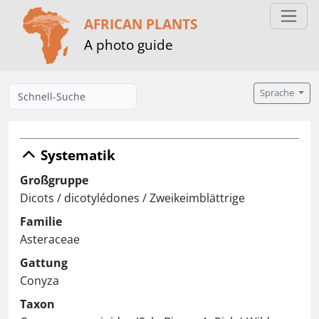
AFRICAN PLANTS
A photo guide
Sprache
Systematik
Großgruppe
Dicots / dicotylédones / Zweikeimblättrige
Familie
Asteraceae
Gattung
Conyza
Taxon