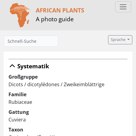
AFRICAN PLANTS
A photo guide
Sprache
Systematik
Großgruppe
Dicots / dicotylédones / Zweikeimblättrige
Familie
Rubiaceae
Gattung
Cuviera
Taxon