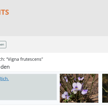
NTS
hen
h: “Vigna frutescens”
nden
Rich.