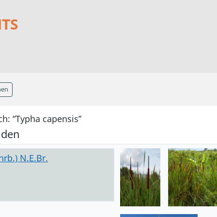
NTS
hen
ch: “Typha capensis”
nden
rb.) N.E.Br.