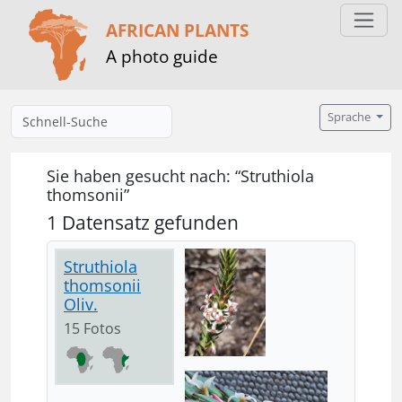
AFRICAN PLANTS
A photo guide
Sprache
Sie haben gesucht nach: “Struthiola
thomsonii”
1 Datensatz gefunden
Struthiola
thomsonii
Oliv.
15 Fotos