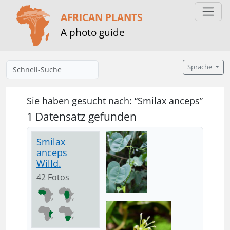
AFRICAN PLANTS
A photo guide
Sprache
Sie haben gesucht nach: “Smilax anceps”
1 Datensatz gefunden
Smilax
anceps
Willd.
42 Fotos