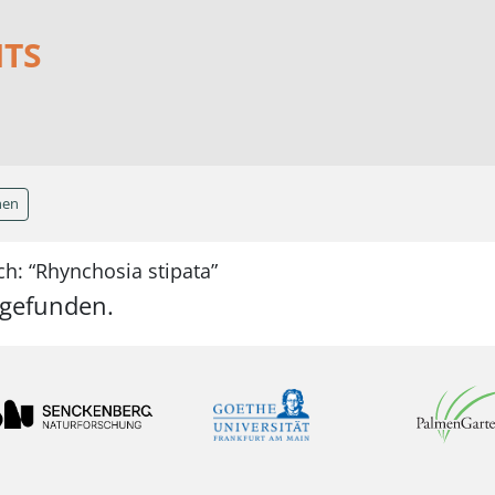
NTS
hen
h: “Rhynchosia stipata”
 gefunden.