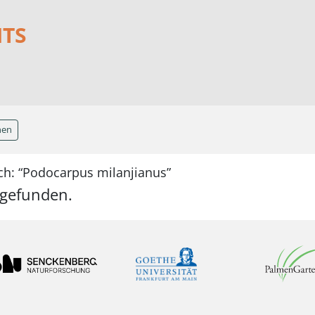
NTS
hen
ch: “Podocarpus milanjianus”
 gefunden.