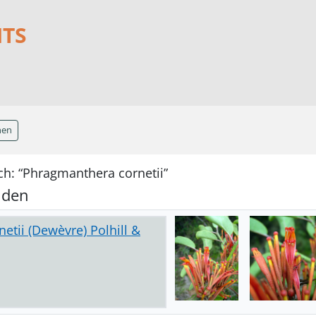
NTS
hen
ch: “Phragmanthera cornetii”
nden
tii (Dewèvre) Polhill &