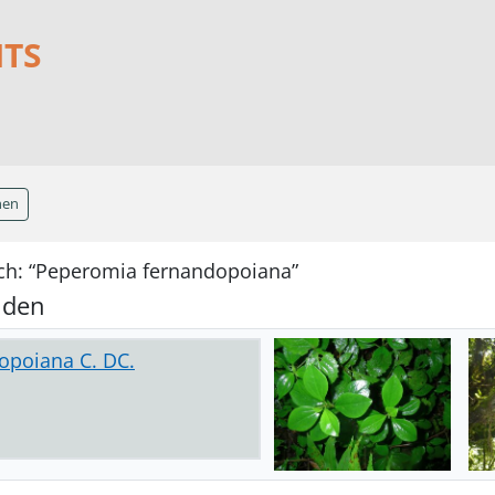
NTS
hen
ch: “Peperomia fernandopoiana”
nden
opoiana C. DC.