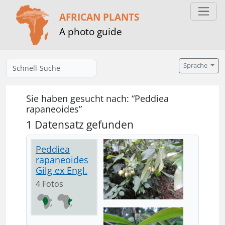
AFRICAN PLANTS
A photo guide
Sprache
Sie haben gesucht nach: “Peddiea
rapaneoides”
1 Datensatz gefunden
Peddiea
rapaneoides
Gilg ex Engl.
4 Fotos