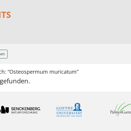
NTS
hen
ach: “Osteospermum muricatum”
 gefunden.