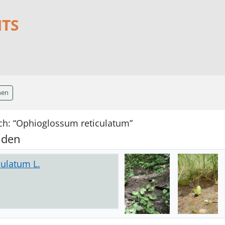
NTS
hen
ch: “Ophioglossum reticulatum”
nden
ulatum L.