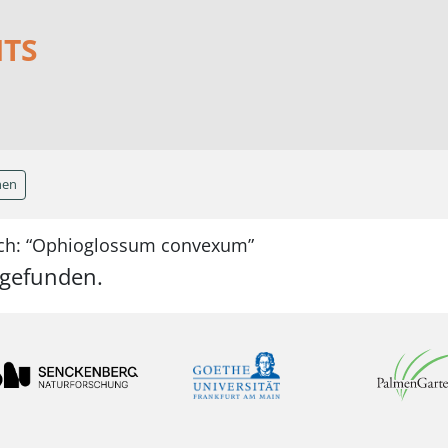
NTS
hen
ach: “Ophioglossum convexum”
 gefunden.