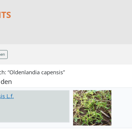
NTS
hen
ch: “Oldenlandia capensis”
nden
s L.f.