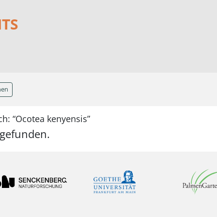
NTS
hen
ch: “Ocotea kenyensis”
 gefunden.