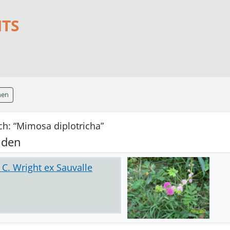
NTS
hen
ch: “Mimosa diplotricha”
nden
C. Wright ex Sauvalle