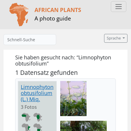
AFRICAN PLANTS
A photo guide
Sprache
Sie haben gesucht nach: “Limnophyton
obtusifolium”
1 Datensatz gefunden
Limnophyton
obtusifolium
(L.) Miq.
3 Fotos