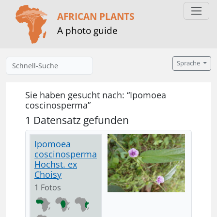
AFRICAN PLANTS
A photo guide
Sprache
Sie haben gesucht nach: “Ipomoea
coscinosperma”
1 Datensatz gefunden
Ipomoea
coscinosperma
Hochst. ex
Choisy
1 Fotos