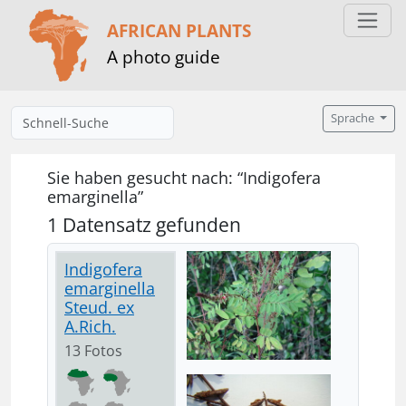
AFRICAN PLANTS
A photo guide
Sprache
Sie haben gesucht nach: “Indigofera
emarginella”
1 Datensatz gefunden
Indigofera
emarginella
Steud. ex
A.Rich.
13 Fotos