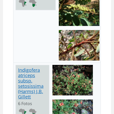
Indigofera
atriceps
subsp.
setosissima
(Harms) J.B.
Gillett
6 Fotos