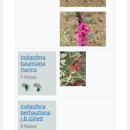
Indigofera
baumiana
Harms
1 Fotos
Indigofera
berhautiana
J.B.Gillett
0 Fotos