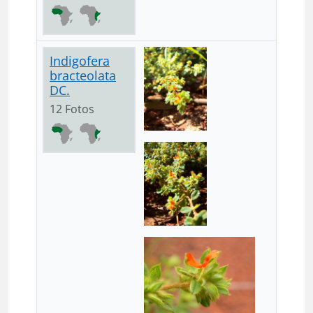
Indigofera
bracteolata
DC.
12 Fotos