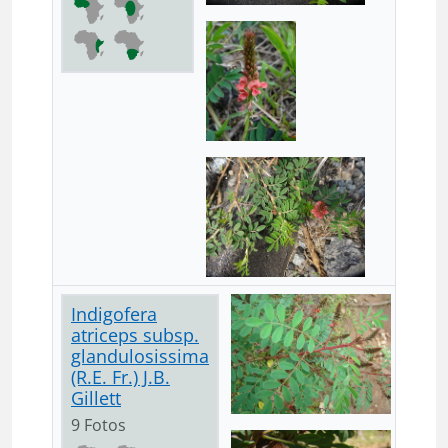
Indigofera
atriceps subsp.
glandulosissima
(R.E. Fr.) J.B.
Gillett
9 Fotos