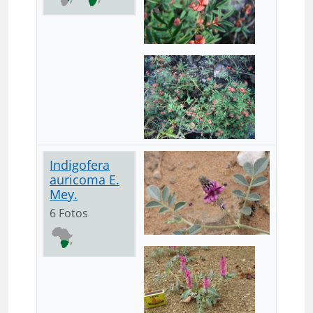
Indigofera
auricoma E.
Mey.
6 Fotos