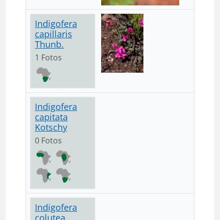
Indigofera
capillaris
Thunb.
1 Fotos
Indigofera
capitata
Kotschy
0 Fotos
Indigofera
colutea