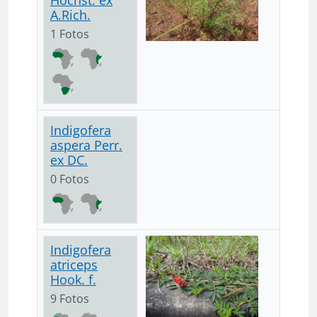
Hochst. ex
A.Rich.
1 Fotos
Indigofera
aspera Perr.
ex DC.
0 Fotos
Indigofera
atriceps
Hook. f.
9 Fotos