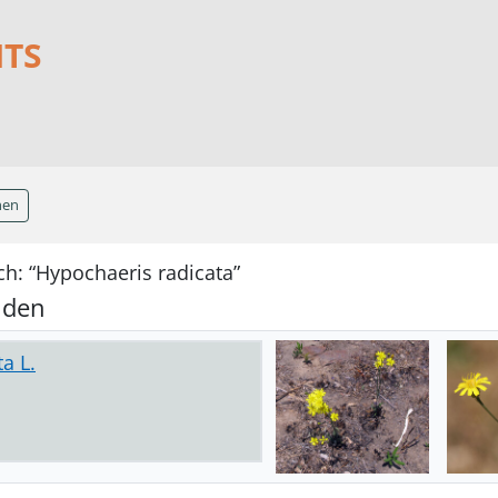
NTS
hen
h: “Hypochaeris radicata”
nden
a L.