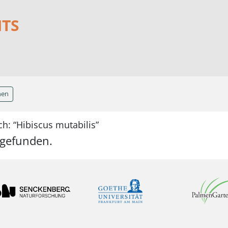
NTS
hen
h: “Hibiscus mutabilis”
 gefunden.