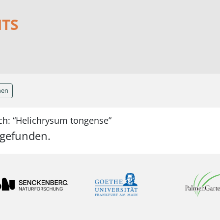
NTS
hen
ch: “Helichrysum tongense”
 gefunden.