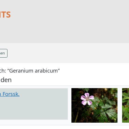
NTS
hen
ch: “Geranium arabicum”
nden
 Forssk.