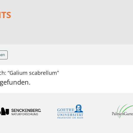
NTS
hen
ch: “Galium scabrellum”
 gefunden.