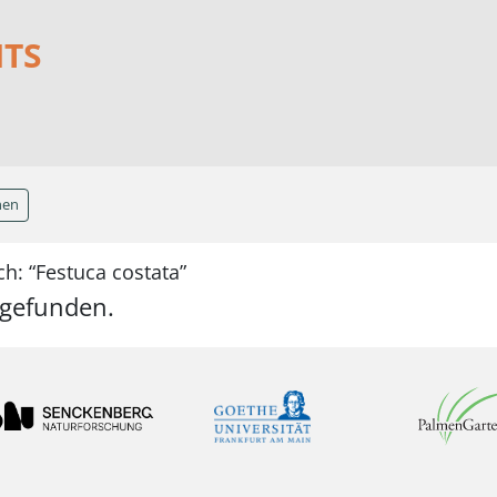
NTS
hen
h: “Festuca costata”
 gefunden.