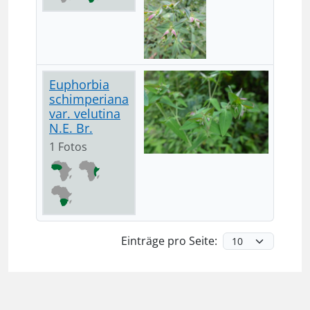
Euphorbia
schimperiana
var. velutina
N.E. Br.
1 Fotos
Einträge pro Seite: