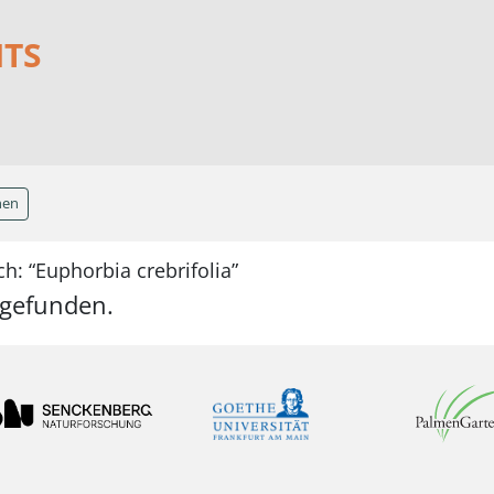
NTS
hen
h: “Euphorbia crebrifolia”
 gefunden.