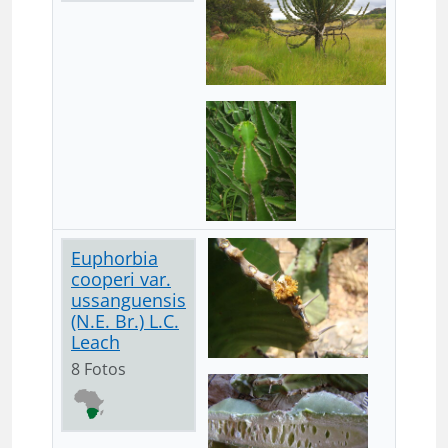
Euphorbia
cooperi var.
ussanguensis
(N.E. Br.) L.C.
Leach
8 Fotos