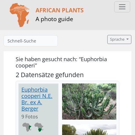
AFRICAN PLANTS
A photo guide
Sprache
Sie haben gesucht nach: “Euphorbia
cooperi”
2 Datensätze gefunden
Euphorbia
cooperi N.E.
Br. ex A.
Berger
9 Fotos