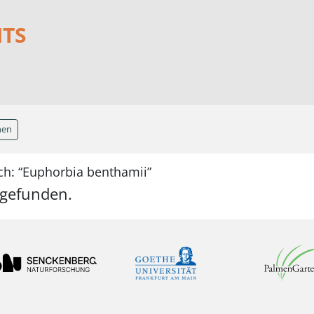
NTS
hen
ch: “Euphorbia benthamii”
 gefunden.