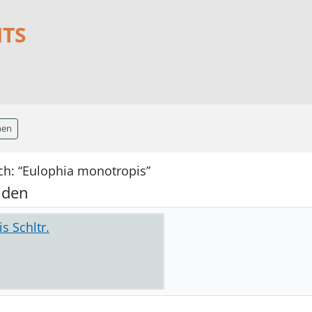
NTS
hen
ch: “Eulophia monotropis”
nden
s Schltr.