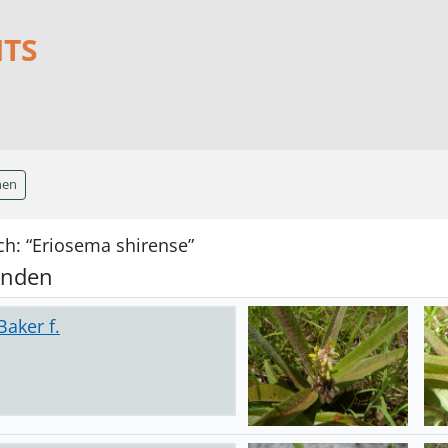
NTS
hen
ch: “Eriosema shirense”
unden
aker f.