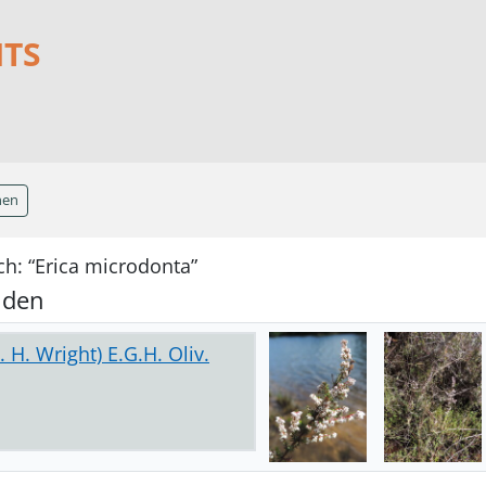
NTS
hen
h: “Erica microdonta”
nden
 H. Wright) E.G.H. Oliv.