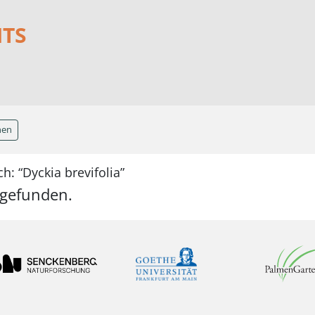
NTS
hen
h: “Dyckia brevifolia”
 gefunden.