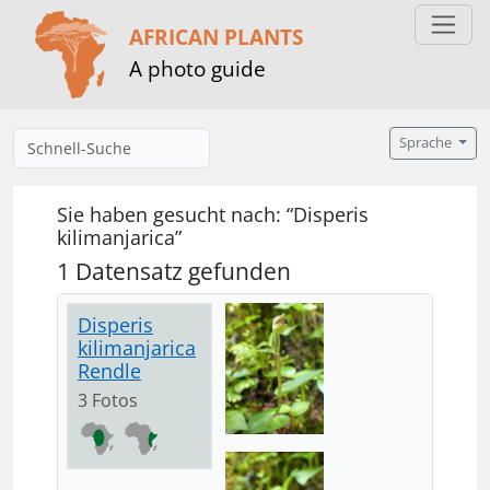
AFRICAN PLANTS
A photo guide
Sprache
Sie haben gesucht nach: “Disperis
kilimanjarica”
1 Datensatz gefunden
Disperis
kilimanjarica
Rendle
3 Fotos