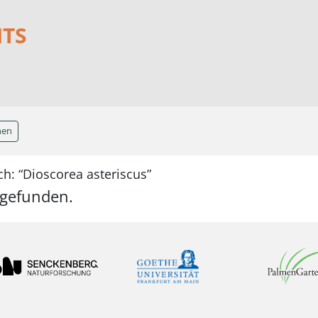
NTS
hen
h: “Dioscorea asteriscus”
 gefunden.