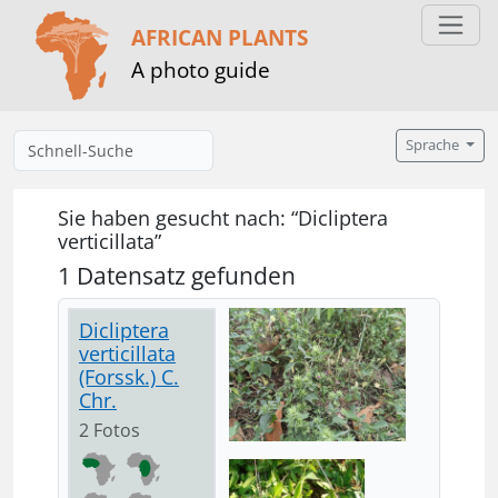
AFRICAN PLANTS
A photo guide
Sprache
Sie haben gesucht nach: “Dicliptera
verticillata”
1 Datensatz gefunden
Dicliptera
verticillata
(Forssk.) C.
Chr.
2 Fotos