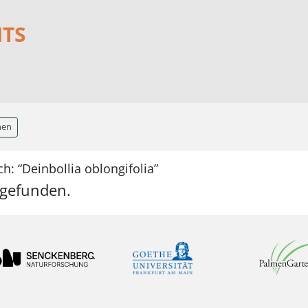
NTS
hen
h: “Deinbollia oblongifolia”
 gefunden.