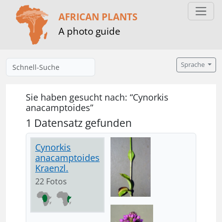
AFRICAN PLANTS
A photo guide
Sprache
Sie haben gesucht nach: “Cynorkis
anacamptoides”
1 Datensatz gefunden
Cynorkis
anacamptoides
Kraenzl.
22 Fotos