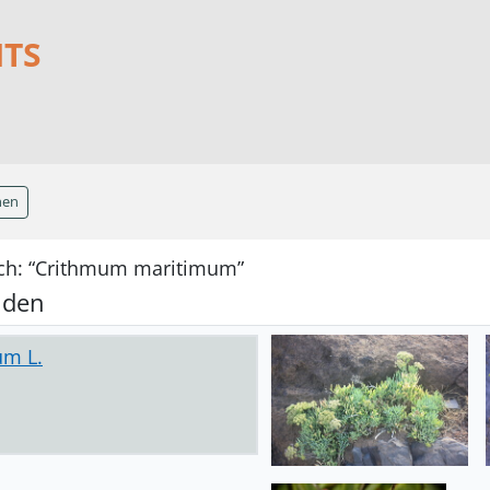
NTS
hen
ach: “Crithmum maritimum”
nden
um L.