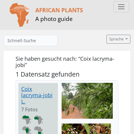
AFRICAN PLANTS
A photo guide
Sprache
Sie haben gesucht nach: “Coix lacryma-
jobi”
1 Datensatz gefunden
Coix
lacryma-jobi
L.
7 Fotos