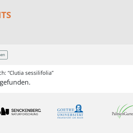
NTS
hen
: “Clutia sessilifolia”
 gefunden.