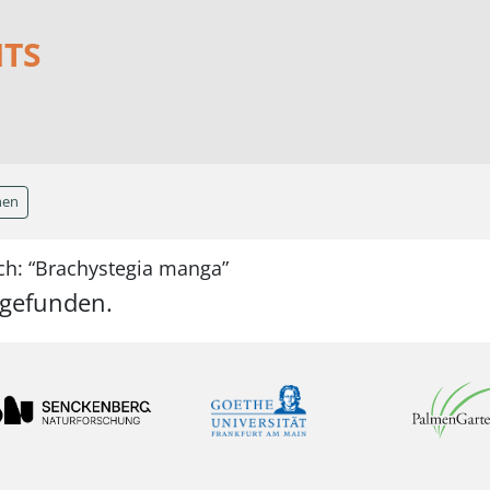
NTS
hen
ch: “Brachystegia manga”
 gefunden.