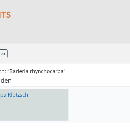
NTS
hen
h: “Barleria rhynchocarpa”
nden
rpa Klotzsch