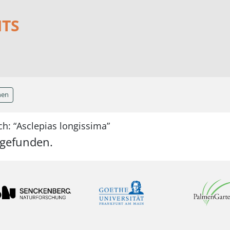
NTS
hen
h: “Asclepias longissima”
 gefunden.