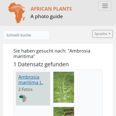
AFRICAN PLANTS
A photo guide
Sprache
Sie haben gesucht nach: “Ambrosia
maritima”
1 Datensatz gefunden
Ambrosia
maritima L.
2 Fotos